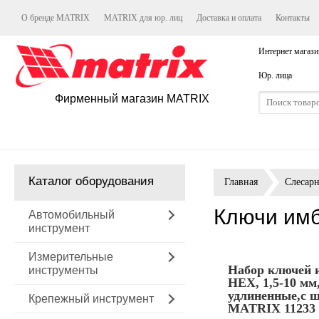
О бренде MATRIX
MATRIX для юр. лиц
Доставка и оплата
Контакты
Интернет магази
Юр. лица
Фирменный магазин MATRIX
Каталог оборудования
Главная
Слесар
Ключи им
Автомобильный
инструмент
Измерительные
Набор ключей 
инструменты
HEX, 1,5-10 мм
удлиненные,с 
Крепежный инструмент
MATRIX 11233