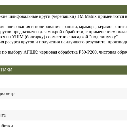
кие шлифовальные круги (черепашки) ТМ Matrix применяются в
для шлифования и полирования гранита, мрамора, керамогранита,
ругов предназначен для мокрой обработки, с применением охл
тся на УШМ (болгарку) совместно с насадкой "под липучку".
я ресурса кругов и получения наилучшего результата, производи
.
 по выбору АГШК: черновая обработка P50-P200, чистовая обра
СТИКИ
диаметр
нта
аботки