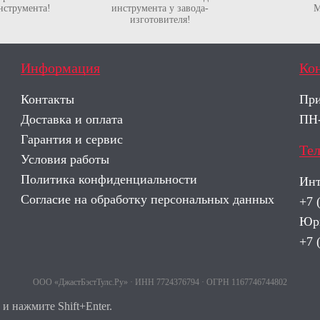
нструмента!
инструмента у завода-
М
изготовителя!
Информация
Ко
Контакты
При
Доставка и оплата
ПН-
Гарантия и сервис
Те
Условия работы
Политика конфиденциальности
Инт
Согласие на обработку персональных данных
+7 
Юри
+7 
ООО «ДжастБэстТулс.Ру» · ИНН 7724376794 · ОГРН 1167746744802
и нажмите Shift+Enter.