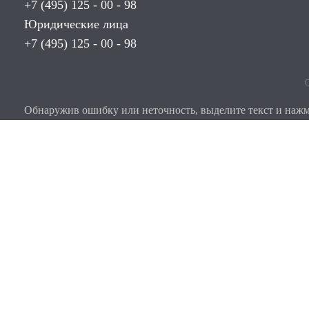
+7 (495) 125 - 00 - 98
Юридические лица
+7 (495) 125 - 00 - 98
О
Обнаружив ошибку или неточность, выделите текст и нажми