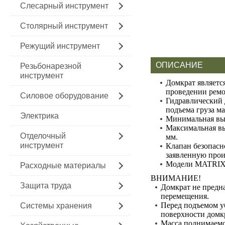
Слесарный инструмент
Столярный инструмент
Режущий инструмент
ОПИСАНИЕ
Резьбонарезной
инструмент
Домкрат являетс
проведении ремо
Силовое оборудование
Гидравлический 
подъема груза ма
Электрика
Минимальная выс
Максимальная вы
Отделочный
мм.
инструмент
Клапан безопасн
заявленную прои
Модели MATRIX 
Расходные материалы
ВНИМАНИЕ!
Защита труда
Домкрат не предна
перемещения.
Перед подъемом уб
Системы хранения
поверхности домк
Масса поднимаемо