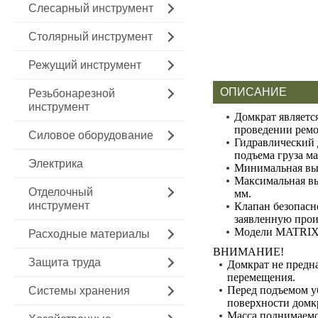
Слесарный инструмент
Столярный инструмент
Режущий инструмент
ОПИСАНИЕ
Резьбонарезной
инструмент
Домкрат являетс
проведении ремо
Силовое оборудование
Гидравлический 
подъема груза ма
Электрика
Минимальная выс
Максимальная вы
Отделочный
мм.
инструмент
Клапан безопасн
заявленную прои
Модели MATRIX 
Расходные материалы
ВНИМАНИЕ!
Защита труда
Домкрат не предна
перемещения.
Перед подъемом уб
Системы хранения
поверхности домк
Масса поднимаемо