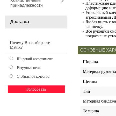
Хозяйственные
Пластиковые кли
принадлежности
деформацию инст
Уникальный клее
агрессивными Л
Доставка
Любая кисть с в
ванночку.
Все рукоятки см
покраске не уста
Почему Вы выбираете
Matrix?
ОСНОВНЫЕ ХАР
Широкий ассортимент
Ширина
Разумные цены
Материал рукоятк
Стабильное качество
Щетина
Тип
Материал бандажа
Толщина