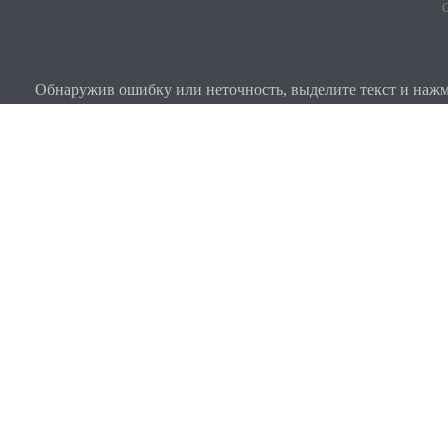
О
Обнаружив ошибку или неточность, выделите текст и нажми