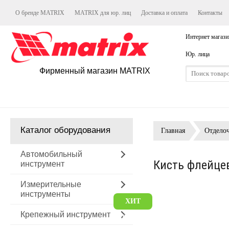
О бренде MATRIX
MATRIX для юр. лиц
Доставка и оплата
Контакты
Интернет магази
Юр. лица
Фирменный магазин MATRIX
Каталог оборудования
Главная
Отдело
Автомобильный
Кисть флейцев
инструмент
Измерительные
инструменты
ХИТ
Крепежный инструмент
ПРОДАЖ