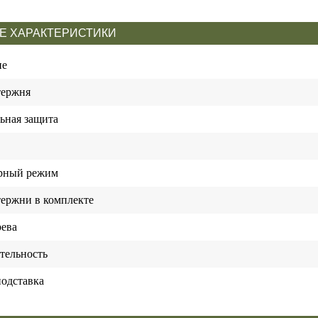
Е ХАРАКТЕРИСТИКИ
ие
тержня
ьная защита
рный режим
тержни в комплекте
рева
тельность
подставка