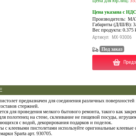
Цена для юр.лиц:
55
Цена указана с НД
Производитель:
MA
Габариты (Д/Ш/В): 3
Вес продукта: 0.375 
Артикул:
MX-93006
Под заказ
Предз
Е
пистолет предназначен для соединения различных поверхносте
составов стержней.
ется для проведения мелкого бытового ремонта, такого как закр
ля полотенец на стене, склеивание не пищевой посуды, игрушек,
ающихся с водой, декорирования подарков и поделок.
ты с клеевыми пистолетами используйте оригинальные клеевые
марки Sparta арт. 930705.