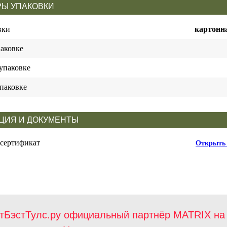
Ы УПАКОВКИ
вки
картонн
паковке
упаковке
паковке
ЦИЯ И ДОКУМЕНТЫ
 сертификат
Открыть 
тБэстТулс.ру официальный партнёр MATRIX на 