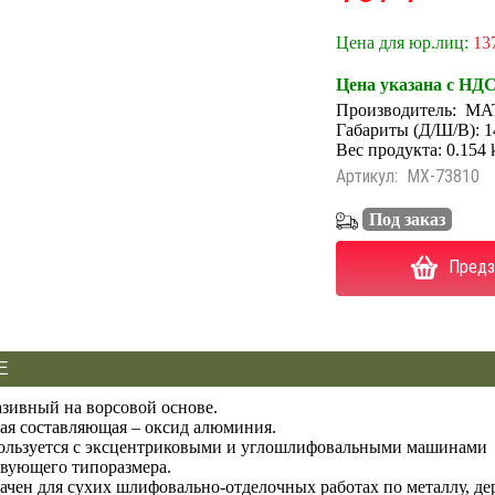
Цена для юр.лиц:
13
Цена указана с НД
Производитель:
MA
Габариты (Д/Ш/В): 1
Вес продукта: 0.154 
Артикул:
MX-73810
Под заказ
Предз
Е
азивный на ворсовой основе.
ая составляющая – оксид алюминия.
ользуется с эксцентриковыми и углошлифовальными машинами
твующего типоразмера.
ачен для сухих шлифовально-отделочных работах по металлу, дер