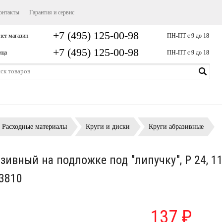
онтакты
Гарантия и сервис
+7 (495) 125-00-98
нет магазин
ПН-ПТ с 9 до 18
+7 (495) 125-00-98
ица
ПН-ПТ с 9 до 18
Расходные материалы
Круги и диски
Круги абразивные
азивный на подложке под "липучку", P 24, 1
3810
137 ₽