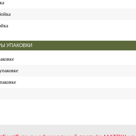
ка
бойка
ойка
Ы УПАКОВКИ
паковке
упаковке
паковке