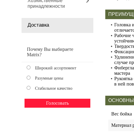
Хозяйственные
принадлежности
ПРЕИМУЩ
Доставка
Головка 
отличает
Рабочие 
устойчив
Твердост
Почему Вы выбираете
Фиксация
Matrix?
Удлиненна
случае п
Фибергла
Широкий ассортимент
мастера
Разумные цены
Рукоятка
в ней по
Стабильное качество
ОСНОВНЫ
Вес бойка
Материал 