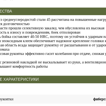
ЕСТВА
из среднеуглеродистой стали 45 рассчитана на повышенные нагр
ся долговечностью
части прошли селективную закалку, чем обусловлена их высокая
ость к износу и повреждениям, боек отполирован
ь бойка составляет 40-50 HRC, поэтому он устойчив к ударным н
 эпоксидным клеем обеспечивает надежное крепление головки к
я область всада защищает рукоятку от расшатывания и от ударов
ромаха
совая рукоятка эффективно гасит колебания при отдаче, снижая 
 с резиновой накладкой не выскальзывает из руки, а вентиляцио
вышают комфортность работы
Е ХАРАКТЕРИСТИКИ
рукоятки
фибергл