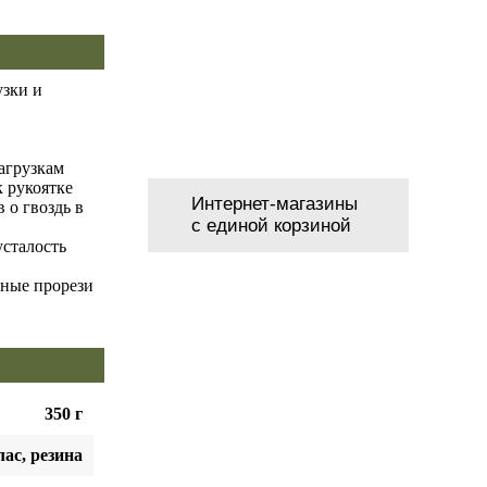
узки и
агрузкам
 рукоятке
Интернет-магазины
 о гвоздь в
с единой корзиной
усталость
нные прорези
350 г
ас, резина