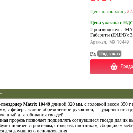
Цена для юр.лиц:
22
Цена указана с НД
Производитель:
MA
Габариты (Д/Ш/В): 3
Артикул:
MX-10449
Под заказ
Предз
Е
гвоздодер Matrix 10449
длиной 320 мм, с головкой весом 350 г
 мм, с фибергласовой обрезиненной рукояткой, — ударный инстр
аченный для забивания гвоздей
ная прорезь позволяет подцеплять согнувшиеся гвозди для их 
будет полезен строителям, столярам, плотникам, сборщикам мебе
ся для домашнего использования