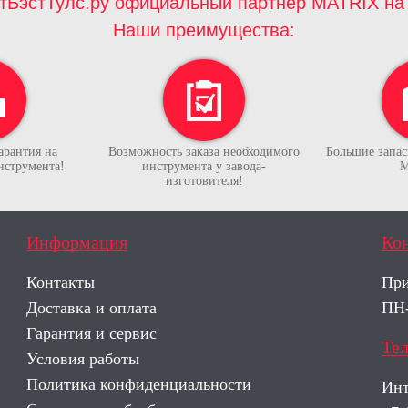
тБэстТулс.ру официальный партнёр MATRIX на 
Наши преимущества:
арантия на
Возможность заказа необходимого
Большие запасы
нструмента!
инструмента у завода-
М
изготовителя!
Информация
Ко
Контакты
При
Доставка и оплата
ПН-
Гарантия и сервис
Те
Условия работы
Политика конфиденциальности
Инт