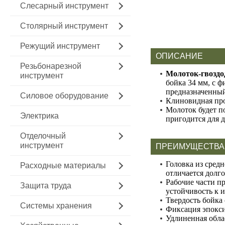
Слесарный инструмент
Столярный инструмент
Режущий инструмент
ОПИСАНИЕ
Резьбонарезной
Молоток-гвоздод
инструмент
бойка 34 мм, с 
предназначенный
Силовое оборудование
Клиновидная про
Молоток будет п
Электрика
пригодится для 
Отделочный
инструмент
ПРЕИМУЩЕСТВА
Головка из сред
Расходные материалы
отличается долг
Рабочие части п
Защита труда
устойчивость к 
Твердость бойка
Системы хранения
Фиксация эпокси
Удлиненная облас