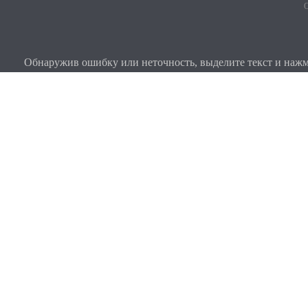
О
Обнаружив ошибку или неточность, выделите текст и нажми