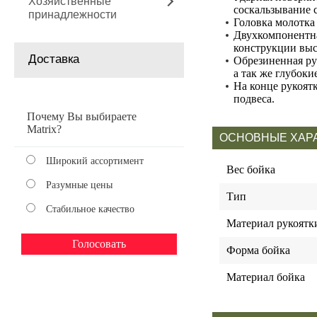
Хозяйственные
соскальзывание с
принадлежности
Головка молотка
Двухкомпонентна
конструкции выс
Доставка
Обрезиненная ру
а так же глубок
На конце рукоят
подвеса.
Почему Вы выбираете
Matrix?
ОСНОВНЫЕ ХАР
Широкий ассортимент
Вес бойка
Разумные цены
Тип
Стабильное качество
Материал рукоятк
Форма бойка
Материал бойка