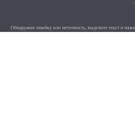
О
Обнаружив ошибку или неточность, выделите текст и нажми