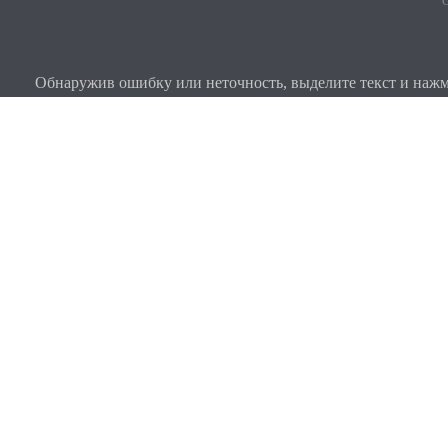
О
Обнаружив ошибку или неточность, выделите текст и нажми