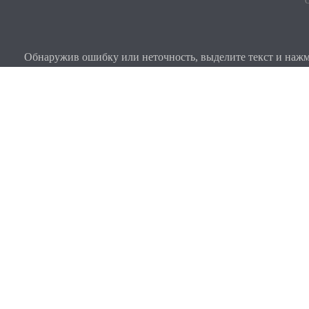
О
Обнаружив ошибку или неточность, выделите текст и нажми