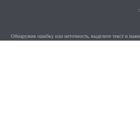
О
Обнаружив ошибку или неточность, выделите текст и нажми