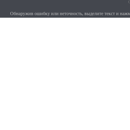
О
Обнаружив ошибку или неточность, выделите текст и нажми