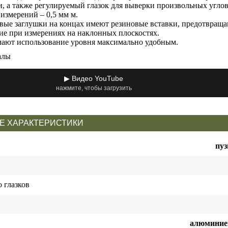
и, а также регулируемый глазок для выверки произвольных углов
измерений – 0,5 мм м.
вые заглушки на концах имеют резиновые вставки, предотвращ
ие при измерениях на наклонных плоскостях.
лают использование уровня максимально удобным.
алы
▶ Видео YouTube
нажмите, чтобы загрузить
Е ХАРАКТЕРИСТИКИ
пу
 глазков
алюминие