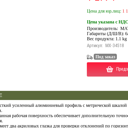
Цена для юр.лиц:
1 
Цена указана с НД
Производитель:
MA
Габариты (Д/Ш/В): 6
Вес продукта: 1.1 kg
Артикул:
MX-34518
Под заказ
Предз
Е
сткий усиленный алюминиевый профиль с метрической шкалой 
и.
анная рабочая поверхность обеспечивает дополнительную точно
я.
меет два акриловых глазка для проверки отклонений по горизон