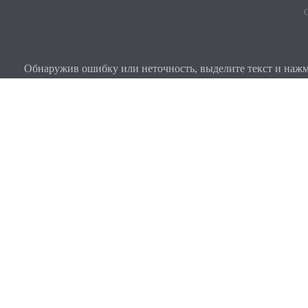
О
Обнаружив ошибку или неточность, выделите текст и нажми