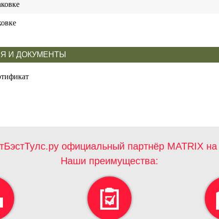
ковке
ковке
Я И ДОКУМЕНТЫ
ртификат
тБэстТулс.ру официальный партнёр MATRIX на 
Наши преимущества: