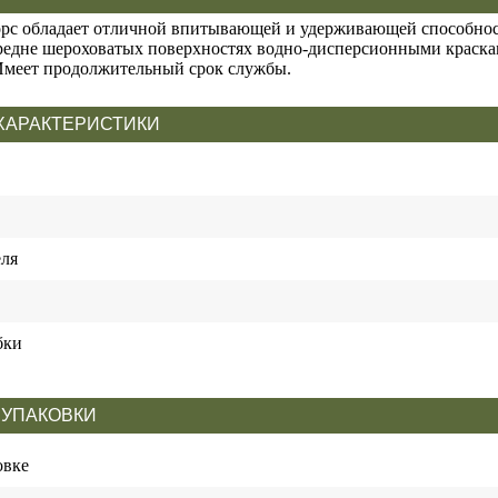
рс обладает отличной впитывающей и удерживающей способност
редне шероховатых поверхностях водно-дисперсионными краска
Имеет продолжительный срок службы.
ХАРАКТЕРИСТИКИ
ля
бки
 УПАКОВКИ
овке