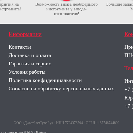
арантия на
Возможность заказа необходимого
Большие запасы
нструмента!
инструмента у завода-
М
изготовителя!
Информация
Ко
Контакты
При
Доставка и оплата
ПН-
Гарантия и сервис
Те
Условия работы
Политика конфиденциальности
Инт
Согласие на обработку персональных данных
+7 
Юри
+7 
ООО «ДжастБэстТулс.Ру» · ИНН 7724376794 · ОГРН 1167746744802
и нажмите Shift+Enter.