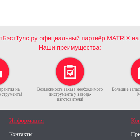
тБэстТулс.ру официальный партнёр MATRIX на 
Наши преимущества:
арантия на
Возможность заказа необходимого
Большие запасы
нструмента!
инструмента у завода-
М
изготовителя!
Информация
Ко
Контакты
При