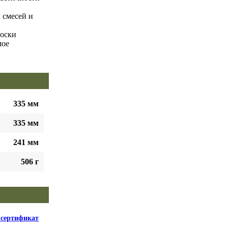
 смесей и
носки
мое
335 мм
335 мм
241 мм
506 г
сертификат