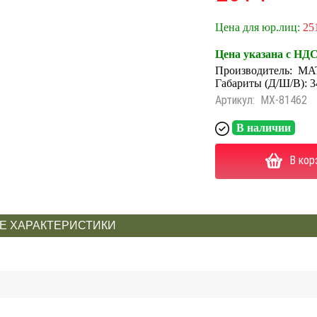
Цена для юр.лиц:
25
Цена указана с НД
Производитель:
MA
Габариты (Д/Ш/В): 3
Артикул:
MX-81462
В наличии
В кор
Е ХАРАКТЕРИСТИКИ