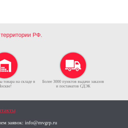
территории РФ.
 товара на складе в
Более 3000 пунктов выдачи заказов
оскве!
и постаматов СДЭК
нтакты
ем заявок:
info@mvgrp.ru