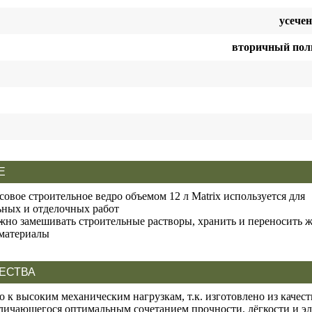
усече
вторичный пол
Е
овое строительное ведро объемом 12 л Matrix используется для
ьных и отделочных работ
жно замешивать строительные растворы, хранить и переносить 
материалы
ЕСТВА
о к высоким механическим нагрузкам, т.к. изготовлено из качес
тличающегося оптимальным сочетанием прочности, лёгкости и э