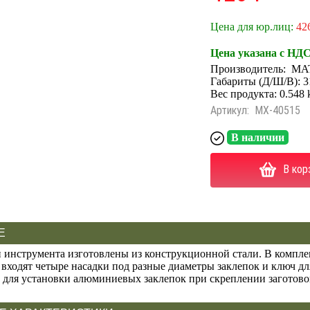
Цена для юр.лиц:
42
Цена указана с НД
Производитель:
MA
Габариты (Д/Ш/В): 3
Вес продукта: 0.548 
Артикул:
MX-40515
В наличии
В кор
Е
и инструмента изготовлены из конструкционной стали. В компле
 входят четыре насадки под разные диаметры заклепок и ключ дл
 для установки алюминиевых заклепок при скреплении заготовок